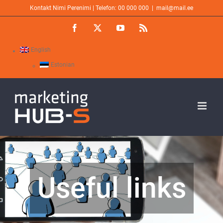
Skip
Kontakt Nimi Perenimi | Telefon: 00 000 000
|
mail@mail.ee
to
Facebook
X
YouTube
Rss
content
English
Estonian
Useful links