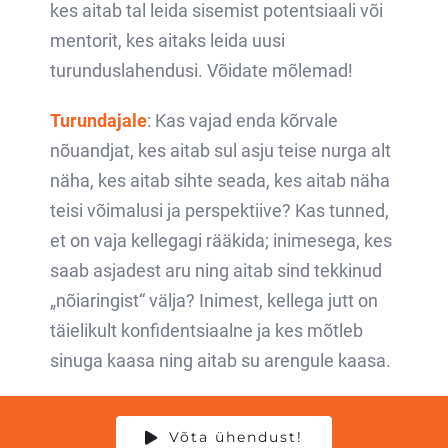
kes aitab tal leida sisemist potentsiaali või
mentorit, kes aitaks leida uusi
turunduslahendusi. Võidate mõlemad!
Turundajale
: Kas vajad enda kõrvale
nõuandjat, kes aitab sul asju teise nurga alt
näha, kes aitab sihte seada, kes aitab näha
teisi võimalusi ja perspektiive? Kas tunned,
et on vaja kellegagi rääkida; inimesega, kes
saab asjadest aru ning aitab sind tekkinud
„nõiaringist“ välja? Inimest, kellega jutt on
täielikult konfidentsiaalne ja kes mõtleb
sinuga kaasa ning aitab su arengule kaasa.
Võta ühendust!