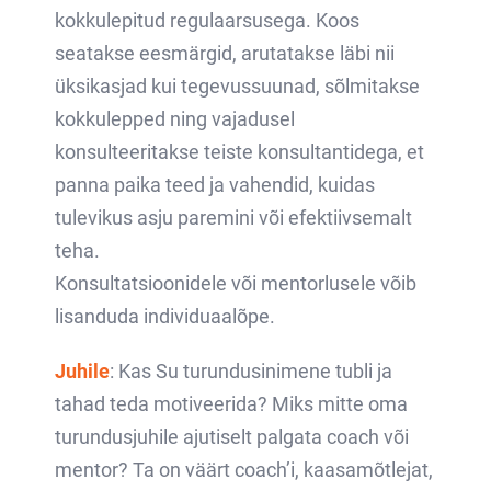
kokkulepitud regulaarsusega. Koos
seatakse eesmärgid, arutatakse läbi nii
üksikasjad kui tegevussuunad, sõlmitakse
kokkulepped ning vajadusel
konsulteeritakse teiste konsultantidega, et
panna paika teed ja vahendid, kuidas
tulevikus asju paremini või efektiivsemalt
teha.
Konsultatsioonidele või mentorlusele võib
lisanduda individuaalõpe.
Juhile
: Kas Su turundusinimene tubli ja
tahad teda motiveerida? Miks mitte oma
turundusjuhile ajutiselt palgata coach või
mentor? Ta on väärt coach’i, kaasamõtlejat,