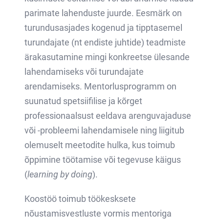
parimate lahenduste juurde. Eesmärk on
turundusasjades kogenud ja tipptasemel
turundajate (nt endiste juhtide) teadmiste
ärakasutamine mingi konkreetse ülesande
lahendamiseks või turundajate
arendamiseks. Mentorlusprogramm on
suunatud spetsiifilise ja kõrget
professionaalsust eeldava arenguvajaduse
või -probleemi lahendamisele ning liigitub
olemuselt meetodite hulka, kus toimub
õppimine töötamise või tegevuse käigus
(
learning by doing
).
Koostöö toimub töökesksete
nõustamisvestluste vormis mentoriga