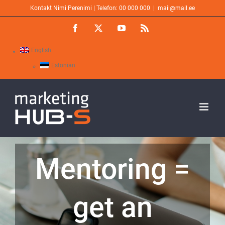
Skip
Kontakt Nimi Perenimi | Telefon: 00 000 000
|
mail@mail.ee
to
Facebook
X
YouTube
Rss
content
English
Estonian
Mentoring =
get an