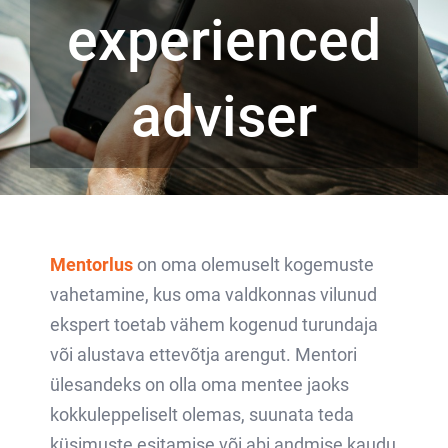
experienced
adviser
Mentorlus
on oma olemuselt kogemuste
vahetamine, kus oma valdkonnas vilunud
ekspert toetab vähem kogenud turundaja
või alustava ettevõtja arengut. Mentori
ülesandeks on olla oma mentee jaoks
kokkuleppeliselt olemas, suunata teda
küsimuste esitamise või abi andmise kaudu