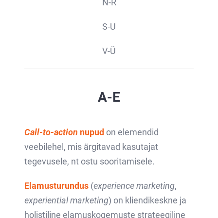
N-R
S-U
V-Ü
A-E
Call-to-action
nupud
on elemendid
veebilehel, mis ärgitavad kasutajat
tegevusele, nt ostu sooritamisele.
Elamusturundus
(
experience marketing
,
experiential marketing
) on kliendikeskne ja
holistiline elamuskogemuste strateegiline