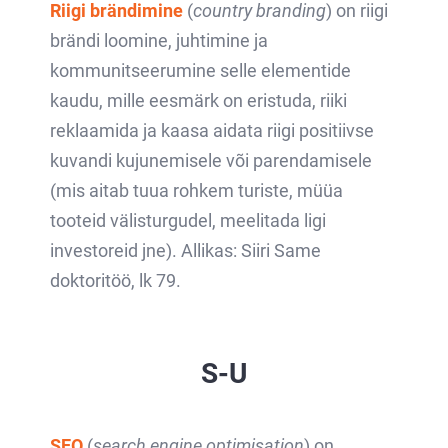
Riigi brändimine
(
country branding
) on riigi
brändi loomine, juhtimine ja
kommunitseerumine selle elementide
kaudu, mille eesmärk on eristuda, riiki
reklaamida ja kaasa aidata riigi positiivse
kuvandi kujunemisele või parendamisele
(mis aitab tuua rohkem turiste, müüa
tooteid välisturgudel, meelitada ligi
investoreid jne). Allikas: Siiri Same
doktoritöö, lk 79.
S-U
SEO
(
search engine optimisation
) on