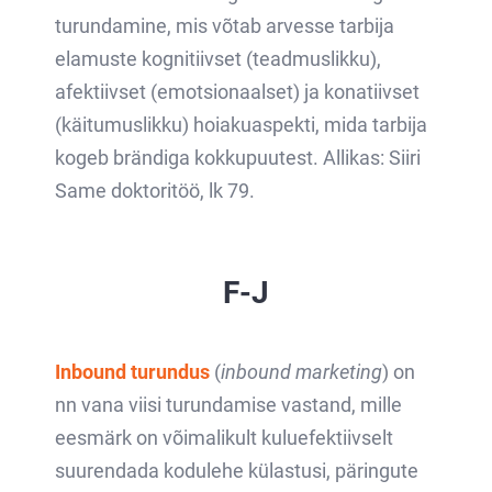
turundamine, mis võtab arvesse tarbija
elamuste kognitiivset (teadmuslikku),
afektiivset (emotsionaalset) ja konatiivset
(käitumuslikku) hoiakuaspekti, mida tarbija
kogeb brändiga kokkupuutest. Allikas: Siiri
Same doktoritöö, lk 79.
F-J
Inbound turundus
(
inbound marketing
) on
nn vana viisi turundamise vastand, mille
eesmärk on võimalikult kuluefektiivselt
suurendada kodulehe külastusi, päringute