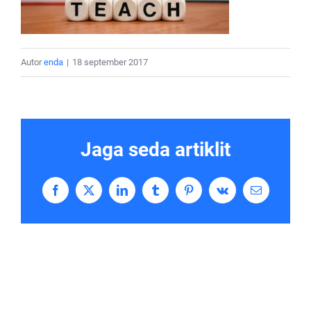
Autor
enda
|
18 september 2017
Jaga seda artiklit
Facebook
X
LinkedIn
Tumblr
Pinterest
Vk
Email