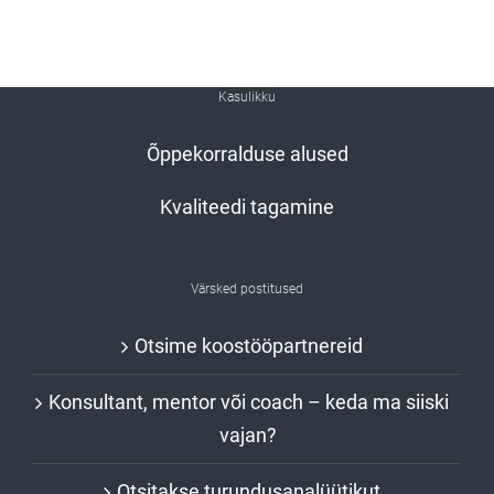
Kasulikku
Õppekorralduse alused
Kvaliteedi tagamine
Värsked postitused
Otsime koostööpartnereid
Konsultant, mentor või coach – keda ma siiski
vajan?
Otsitakse turundusanalüütikut