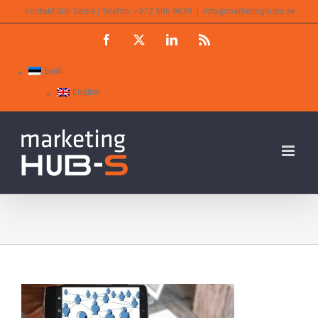
Skip
Kontakt Siiri Same | Telefon: +372 506 9639
|
info@marketinghubs.ee
to
Facebook
X
LinkedIn
Rss
content
Eesti
English