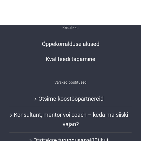
Kasulikku
Õppekorralduse alused
Kvaliteedi tagamine
Värsked postitused
Otsime koostööpartnereid
Konsultant, mentor või coach – keda ma siiski
vajan?
Otsitakse turundusanalüütikut