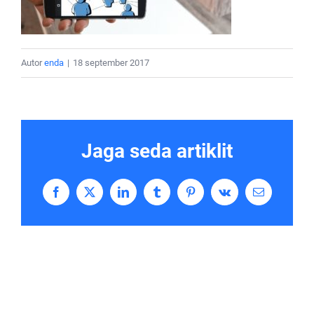
Autor
enda
|
18 september 2017
Jaga seda artiklit
Facebook
X
LinkedIn
Tumblr
Pinterest
Vk
Email