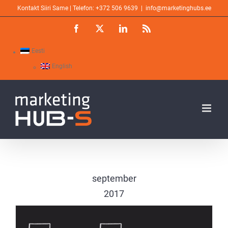
Skip
Kontakt Siiri Same | Telefon: +372 506 9639
|
info@marketinghubs.ee
to
Facebook
X
LinkedIn
Rss
content
Eesti
English
september
2017