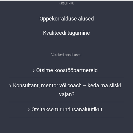
Kasulikku
Õppekorralduse alused
Kvaliteedi tagamine
Värsked postitused
Otsime koostööpartnereid
Konsultant, mentor või coach – keda ma siiski
vajan?
Otsitakse turundusanalüütikut