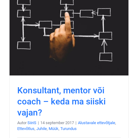
Konsultant, mentor või
coach – keda ma siiski
vajan?
Autor
SiiriS
|
14 september 2017
|
Alustavale ettevõtjale
,
Ettevõtlus
,
Juhile
,
Müük
,
Turundus