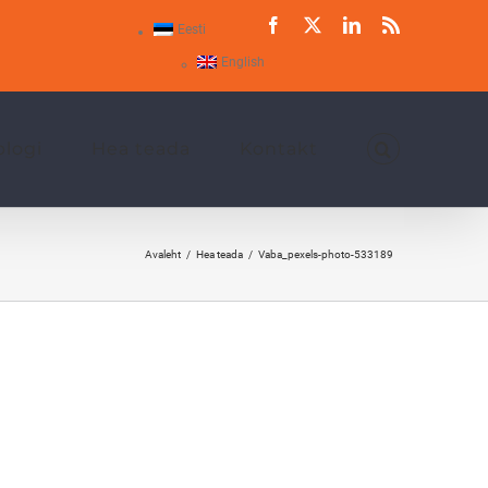
Facebook
X
LinkedIn
Rss
Eesti
English
blogi
Hea teada
Kontakt
Avaleht
Hea teada
Vaba_pexels-photo-533189