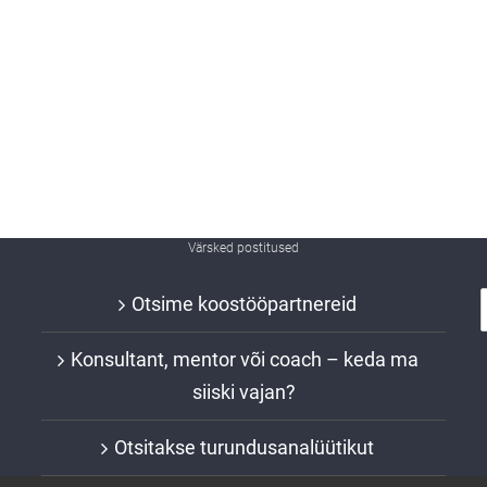
Värsked postitused
Otsime koostööpartnereid
Konsultant, mentor või coach – keda ma
siiski vajan?
Otsitakse turundusanalüütikut