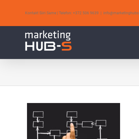
Skip
to
Kontakt Siiri Same | Telefon: +372 506 9639
|
info@marketinghubs
content