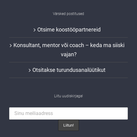
Värsked postitused
Otsime koostööpartnereid
Konsultant, mentor või coach – keda ma siiski
vajan?
Otsitakse turundusanalüütikut
Liitu uudiskirjaga!