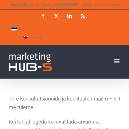
Skip
Kontakt Siiri Same | Telefon: +372 506 9639
|
info@marketinghubs.ee
to
Facebook
X
LinkedIn
Rss
content
Eesti
English
Tere konsultatsioonide ja koolituste maailm – siit
me tuleme!
Kui tahad lugeda või avaldada arvamust