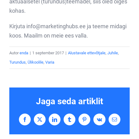
aktuaalsetel (turundus)teemadel, siis oled õiges
kohas.
Kirjuta info@marketinghubs.ee ja teeme midagi
koos. Maailm on meie ees valla.
Autor
enda
|
1 september 2017
|
Alustavale ettevõtjale
,
Juhile
,
Turundus
,
Ülikoolile
,
Varia
Jaga seda artiklit
Facebook
X
LinkedIn
Tumblr
Pinterest
Vk
Email