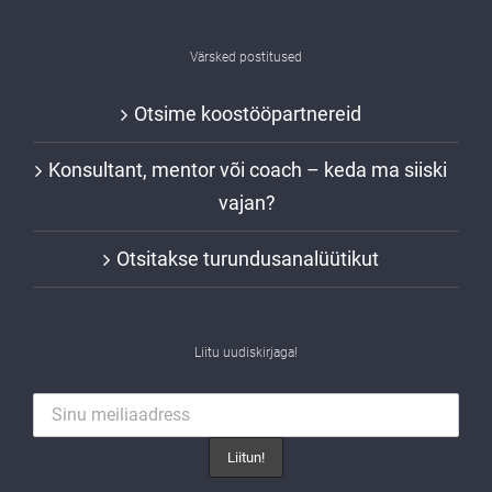
Värsked postitused
Otsime koostööpartnereid
Konsultant, mentor või coach – keda ma siiski
vajan?
Otsitakse turundusanalüütikut
Liitu uudiskirjaga!