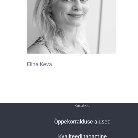
Elina Keva
Kasulikku
Õppekorralduse alused
Kvaliteedi tagamine