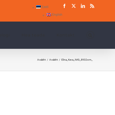
Facebook
X
LinkedIn
Rss
Eesti
English
blogi
Hea teada
Kontakt
Avaleht
Avaleht
Elina_Keva_IMG_8932wm_