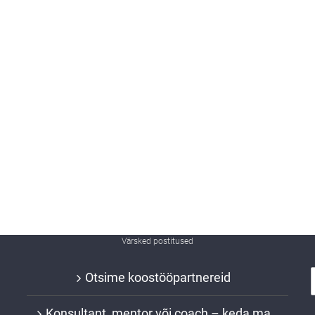
Värsked postitused
Otsime koostööpartnereid
Konsultant, mentor või coach – keda ma