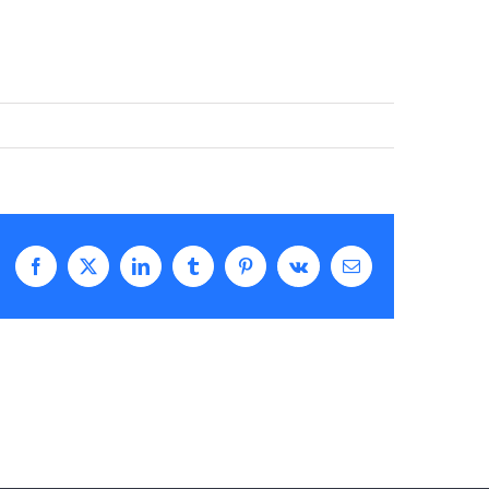
Facebook
X
LinkedIn
Tumblr
Pinterest
Vk
Email