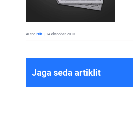
Autor
Priit
|
14 oktoober 2013
Jaga seda artiklit