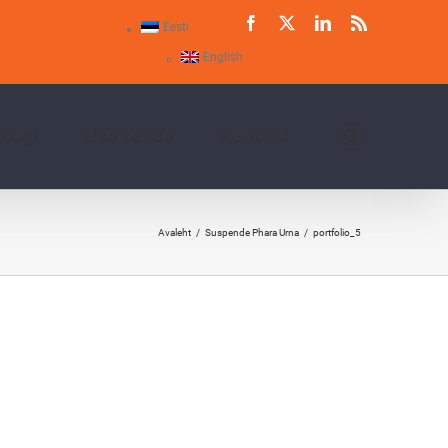
Facebook
X
LinkedIn
Rss
Eesti
English
blogi
Hea teada
Kontakt
Avaleht
Suspende Phara Urna
portfolio_5