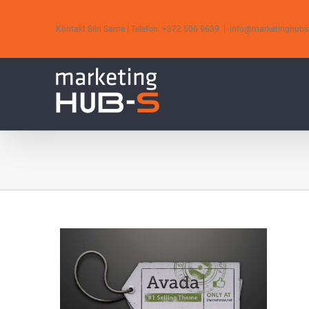
Skip
to
Kontakt Siiri Same | Telefon: +372 506 9639
|
info@marketinghubs
content